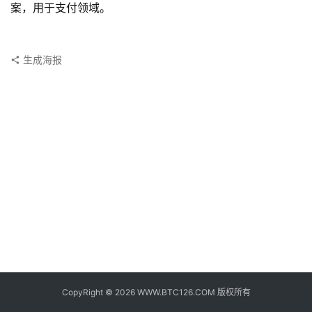
子
案，用于支付领域。
钱
包
生成海报
香
港
银
行
证
券
交
易
所
地
址
CopyRight © 2026 WWW.BTC126.COM 版权所有
证