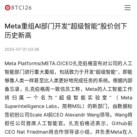
讯
资
Meta重组AI部门开发“超级智能”股价创下
讯
历史新高
行
2025-07-01 03:36
情
Meta Platforms(META.O)CEO扎克伯格宣布对公司的人工
交
智能部门进行重大重组，包括致力于开发“超级智能”，即能
易
够像人类一样甚至比人类更好地完成任务的系统。根据内部
所
备忘录，扎克伯格周一致信员工称，Meta的人工智能工作
将归属一个名为“超级智能实验室”（Meta 
虚
Superintelligence Labs，简称MSL）的新部门，由数据标
拟
签初创公司Scale AI前CEO Alexandr Wang领导。Wang将
卡
担任公司首席人工智能官。扎克伯格还表示，Github前
CEO Nat Friedman将合作领导该小组，并负责Meta在人
电