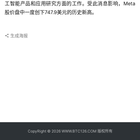
子
工智能产品和应用研究方面的工作。受此消息影响，Meta
钱
股价盘中一度创下747.9美元的历史新高。
包
香
生成海报
港
银
行
证
券
交
易
所
地
址
CopyRight © 2026 WWW.BTC126.COM 版权所有
证