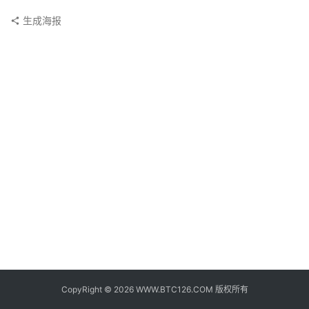
子
钱
生成海报
包
香
港
银
行
证
券
交
易
所
地
址
CopyRight © 2026 WWW.BTC126.COM 版权所有
证