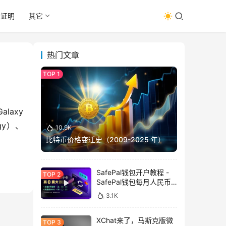
址证明
其它
热门文章
axy 
gy）、
10.9K
比特币价格变迁史（2009-2025 年）
SafePal钱包开户教程 -
SafePal钱包每月人民币
消费前666U享受汇损补
3.1K
贴
XChat来了，马斯克版微