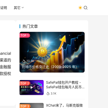
址证明
其它
热门文章
ncial 
渠道的
10.9K
州金融服
比特币价格变迁史（2009-2025 年）
存款授权
SafePal钱包开户教程 -
SafePal钱包每月人民币
消费前666U享受汇损补
3.1K
贴
XChat来了，马斯克版微