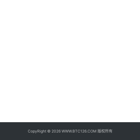
子
钱
包
香
港
银
行
证
券
交
易
所
地
址
CopyRight © 2026 WWW.BTC126.COM 版权所有
证