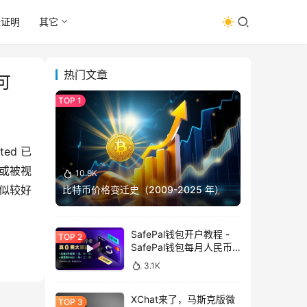
址证明
其它
热门文章
可
ted 已
或被视
10.9K
似较好
比特币价格变迁史（2009-2025 年）
SafePal钱包开户教程 -
SafePal钱包每月人民币
消费前666U享受汇损补
3.1K
贴
XChat来了，马斯克版微