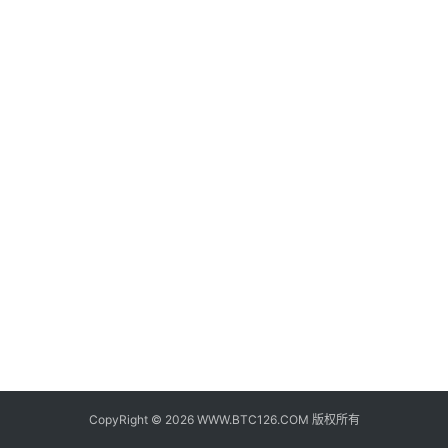
子
钱
包
香
港
银
行
证
券
交
易
所
地
址
CopyRight © 2026 WWW.BTC126.COM 版权所有
证