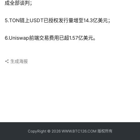
子
成全部谈判；
钱
包
5.TON链上USDT已授权发行量增至14.3亿美元；
香
6.Uniswap前端交易费用已超1.57亿美元。
港
银
行
生成海报
证
券
交
易
所
地
址
CopyRight © 2026 WWW.BTC126.COM 版权所有
证