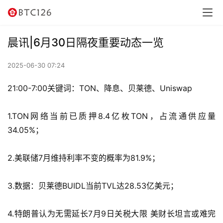
讯
资
晨讯|6月30日隔夜重要动态一览
讯
2025-06-30 07:24
行
情
21:00-7:00关键词：TON、降息、贝莱德、Uniswap
交
1.TON网络当前已质押8.4亿枚TON，占流通供应量
易
34.05%；
所
2.美联储7月维持利率不变的概率为81.9%；
虚
拟
3.数据：贝莱德BUIDL当前TVL达28.53亿美元；
卡
4.特朗普认为无需延长7月9日关税大限 美财长坦言或难完
电