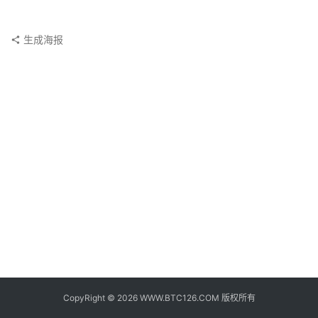
子
钱
包
生成海报
香
港
银
行
证
券
交
易
所
地
址
CopyRight © 2026 WWW.BTC126.COM 版权所有
证