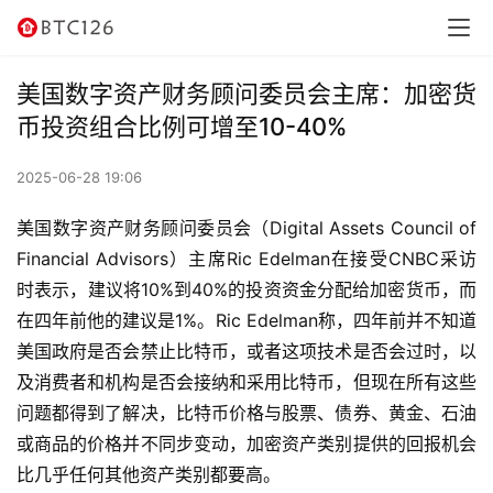
讯
资
美国数字资产财务顾问委员会主席：加密货
讯
币投资组合比例可增至10-40%
行
2025-06-28 19:06
情
美国数字资产财务顾问委员会（Digital Assets Council of 
交
Financial Advisors）主席Ric Edelman在接受CNBC采访
易
时表示，建议将10%到40%的投资资金分配给加密货币，而
所
在四年前他的建议是1%。Ric Edelman称，四年前并不知道
美国政府是否会禁止比特币，或者这项技术是否会过时，以
虚
及消费者和机构是否会接纳和采用比特币，但现在所有这些
拟
问题都得到了解决，比特币价格与股票、债券、黄金、石油
卡
或商品的价格并不同步变动，加密资产类别提供的回报机会
比几乎任何其他资产类别都要高。
电