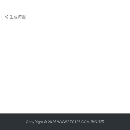
子
钱
包
生成海报
香
港
银
行
证
券
交
易
所
地
址
CopyRight © 2026 WWW.BTC126.COM 版权所有
证