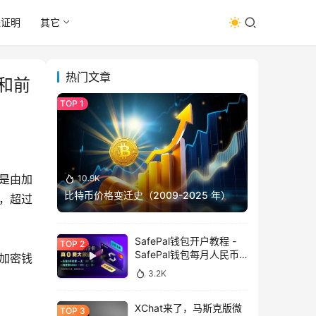
址证明
其它
热门文章
洞和前
分是由加
10.9K
比特币价格变迁史（2009-2025 年）
，超过 
SafePal钱包开户教程 -
SafePal钱包每月人民币
加密钱
消费前666U享受汇损补
3.2K
贴
XChat来了，马斯克版微