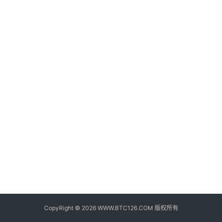
子
钱
包
香
港
银
行
证
券
交
易
所
地
址
CopyRight © 2026 WWW.BTC126.COM 版权所有
证