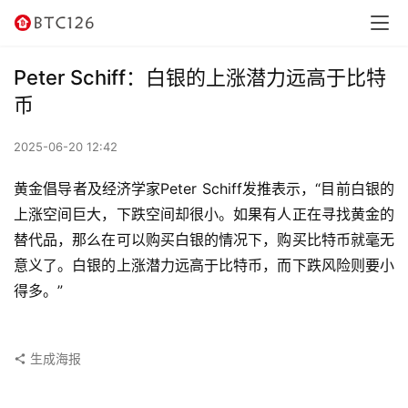
讯
资
Peter Schiff：白银的上涨潜力远高于比特
讯
币
行
2025-06-20 12:42
情
黄金倡导者及经济学家Peter Schiff发推表示，“目前白银的
交
上涨空间巨大，下跌空间却很小。如果有人正在寻找黄金的
易
替代品，那么在可以购买白银的情况下，购买比特币就毫无
所
意义了。白银的上涨潜力远高于比特币，而下跌风险则要小
得多。”
虚
拟
卡
生成海报
电