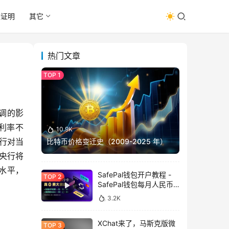
址证明
其它
热门文章
调的影
利率不
10.9K
行对当
比特币价格变迁史（2009-2025 年）
央行将
水平，
SafePal钱包开户教程 -
SafePal钱包每月人民币
消费前666U享受汇损补
3.2K
贴
XChat来了，马斯克版微