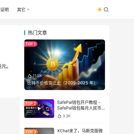
址证明
其它
热门文章
7美元。
11.0K
比特币价格变迁史（2009-2025 年）
SafePal钱包开户教程 -
SafePal钱包每月人民币
消费前666U享受汇损补
3.2K
贴
XChat来了，马斯克版微