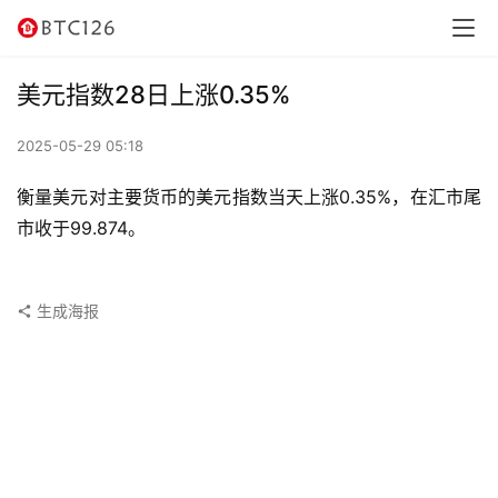
讯
资
美元指数28日上涨0.35%
讯
2025-05-29 05:18
行
情
衡量美元对主要货币的美元指数当天上涨0.35%，在汇市尾
市收于99.874。
交
易
所
生成海报
虚
拟
卡
电