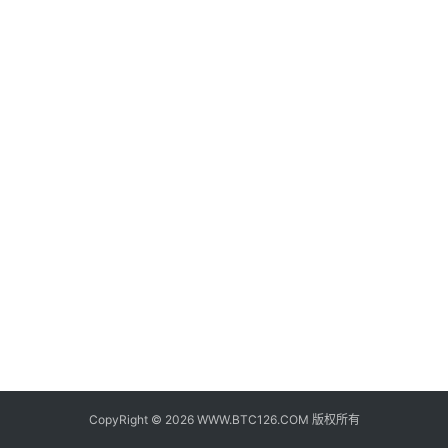
子
钱
包
香
港
银
行
证
券
交
易
所
地
址
CopyRight © 2026 WWW.BTC126.COM 版权所有
证