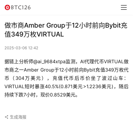
讯
资
做市商Amber Group于12小时前向Bybit充
讯
值349万枚VIRTUAL
行
2025-03-06 12:42
情
据链上分析师@ai_9684xtpa监测，AI代理代币VIRTUAL做
交
市商之一Amber Group于12小时前向Bybit充值349万枚代
易
币（304万美元），充值代币后币价坐了波过山车：
所
VIRTUAL短时暴涨40.5%(0.871美元>1.2236美元)，随后
持续下跌7小时，现价0.8529美元。
虚
拟
卡
生成海报
电