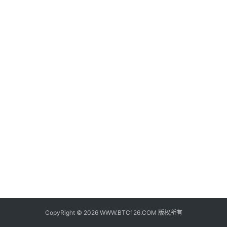
子
钱
包
香
港
银
行
证
券
交
易
所
地
址
CopyRight © 2026 WWW.BTC126.COM 版权所有
证