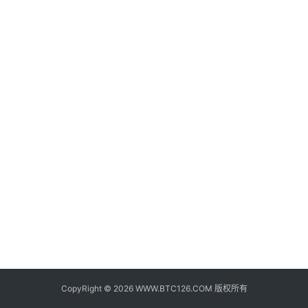
子
钱
包
香
港
银
行
证
券
交
易
所
地
址
CopyRight © 2026 WWW.BTC126.COM 版权所有
证