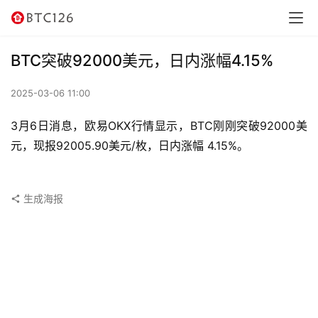
讯
资
BTC突破92000美元，日内涨幅4.15%
讯
2025-03-06 11:00
行
情
3月6日消息，欧易OKX行情显示，BTC刚刚突破92000美
元，现报92005.90美元/枚，日内涨幅 4.15%。
交
易
所
生成海报
虚
拟
卡
电