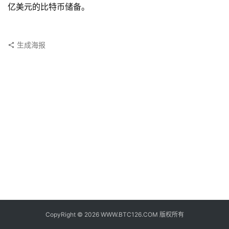
子
亿美元的比特币储备。
钱
包
生成海报
香
港
银
行
证
券
交
易
所
地
址
CopyRight © 2026 WWW.BTC126.COM 版权所有
证