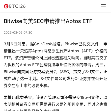
讯
资
Bitwise向美SEC申请推出Aptos ETF
讯
2025-03-06 07:30
行
情
3月6日消息，据CoinDesk报道，Bitwise已提交文件，申
请推出一只追踪Aptos网络原生代币Aptos（APT）价格的
交
ETF。该资产管理公司上周已透露相关动向，当时其提交了
易
为拟议的Aptos ETF创建特拉华州信托实体的申请。周三，
所
Bitwise向美国证券交易委员会（SEC）提交了S-1文件，正
式启动了这一计划。S-1文件是公司发行新证券并在公开证
虚
券交易所上市的必要步骤。
拟
卡
要推出此类基金，该资产管理公司还需提交19b-4文件，以
表明相关证券交易所需要进行必要的规则变更，同时这也意
电