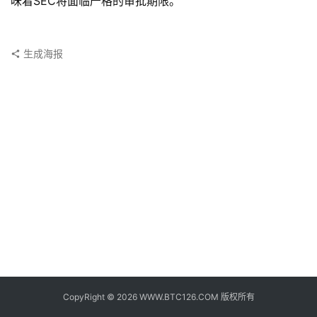
味着SEC将面临严格的审批期限。
子
钱
包
生成海报
香
港
银
行
证
券
交
易
所
地
址
CopyRight © 2026 WWW.BTC126.COM 版权所有
证