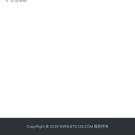
子
钱
包
香
港
银
行
证
券
交
易
所
地
址
CopyRight © 2026 WWW.BTC126.COM 版权所有
证