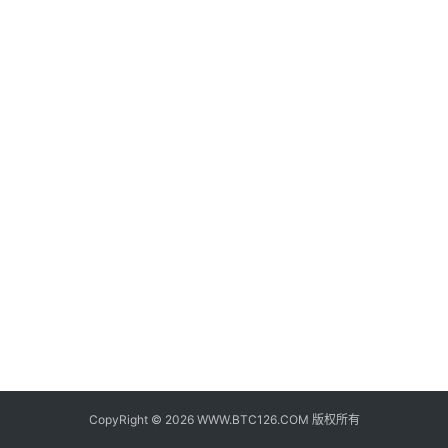
子
钱
包
香
港
银
行
证
券
交
易
所
地
址
CopyRight © 2026 WWW.BTC126.COM 版权所有
证