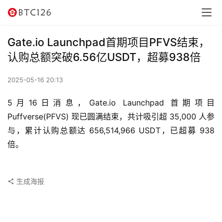
讯
资
Gate.io Launchpad首期项目PFVS结束，
讯
认购总额突破6.56亿USDT，超募938倍
行
2025-05-16 20:13
情
5月16日消息，Gate.io Launchpad 首期项目 
交
Puffverse(PFVS) 现已圆满结束，共计吸引超 35,000 人参
易
与，累计认购总额达 656,514,966 USDT，已超募 938 
所
倍。
虚
拟
生成海报
卡
电