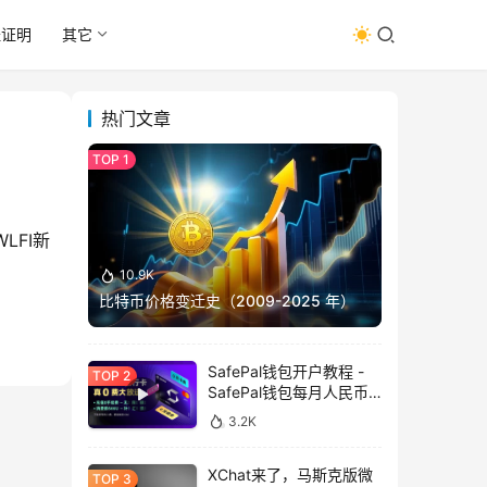
址证明
其它
热门文章
LFI新
10.9K
比特币价格变迁史（2009-2025 年）
SafePal钱包开户教程 -
SafePal钱包每月人民币
消费前666U享受汇损补
3.2K
贴
XChat来了，马斯克版微