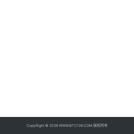
子
钱
包
香
港
银
行
证
券
交
易
所
地
址
CopyRight © 2026 WWW.BTC126.COM 版权所有
证