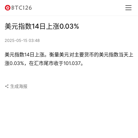
讯
资
美元指数14日上涨0.03%
讯
2025-05-15 03:48
行
情
美元指数14日上涨。衡量美元对主要货币的美元指数当天上
涨0.03%，在汇市尾市收于101.037。
交
易
所
生成海报
虚
拟
卡
电