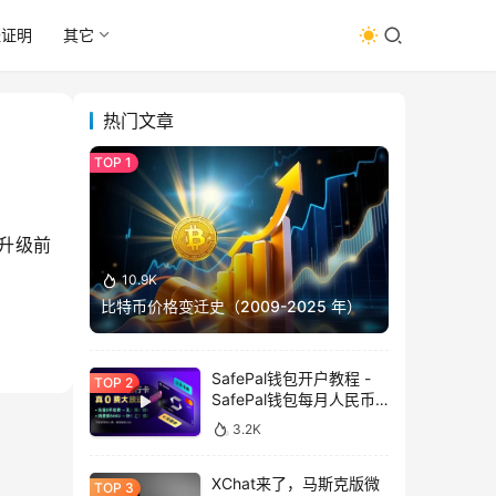
址证明
其它
热门文章
。升级前
10.9K
比特币价格变迁史（2009-2025 年）
SafePal钱包开户教程 -
SafePal钱包每月人民币
消费前666U享受汇损补
3.2K
贴
XChat来了，马斯克版微