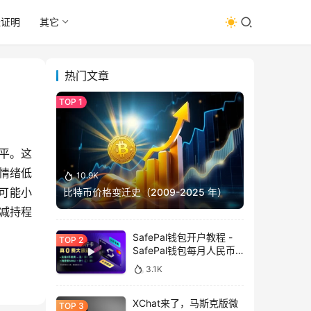
址证明
其它
热门文章
平。这
情绪低
10.9K
可能小
比特币价格变迁史（2009-2025 年）
的减持程
SafePal钱包开户教程 -
SafePal钱包每月人民币
消费前666U享受汇损补
3.1K
贴
XChat来了，马斯克版微