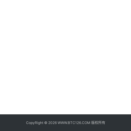
子
钱
包
香
港
银
行
证
券
交
易
所
地
址
CopyRight © 2026 WWW.BTC126.COM 版权所有
证