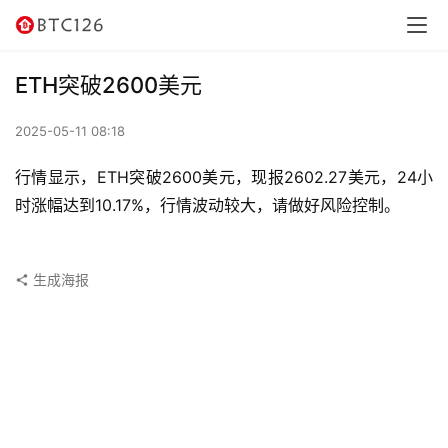
讯
资
ETH突破2600美元
讯
2025-05-11 08:18
行
情
行情显示，ETH突破2600美元，现报2602.27美元，24小
时涨幅达到10.17%，行情波动较大，请做好风险控制。
交
易
所
生成海报
虚
拟
卡
电