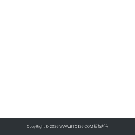
子
钱
包
香
港
银
行
证
券
交
易
所
地
址
CopyRight © 2026 WWW.BTC126.COM 版权所有
证