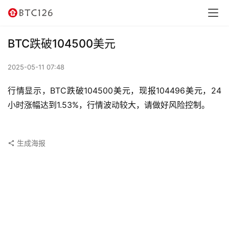
讯
资
BTC跌破104500美元
讯
2025-05-11 07:48
行
情
行情显示，BTC跌破104500美元，现报104496美元，24
小时涨幅达到1.53%，行情波动较大，请做好风险控制。
交
易
所
生成海报
虚
拟
卡
电