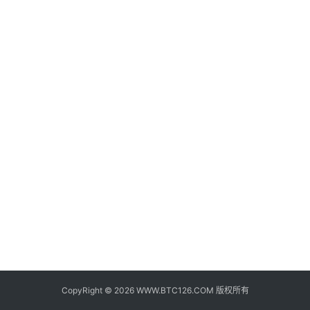
子
钱
包
香
港
银
行
证
券
交
易
所
地
址
CopyRight © 2026 WWW.BTC126.COM 版权所有
证