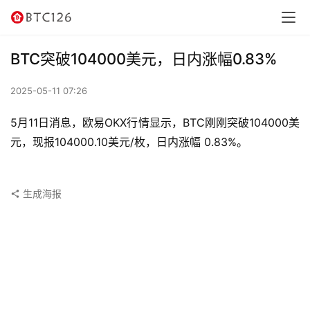
讯
资
BTC突破104000美元，日内涨幅0.83%
讯
2025-05-11 07:26
行
情
5月11日消息，欧易OKX行情显示，BTC刚刚突破104000美
元，现报104000.10美元/枚，日内涨幅 0.83%。
交
易
所
生成海报
虚
拟
卡
电