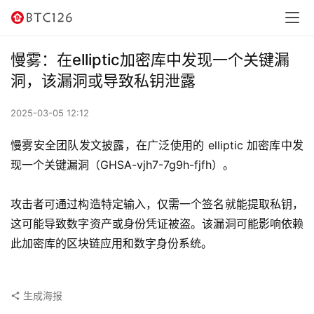
讯
资
慢雾：在elliptic加密库中发现一个关键漏
讯
洞，该漏洞或导致私钥泄露
行
2025-03-05 12:12
情
慢雾安全团队发文披露，在广泛使用的 elliptic 加密库中发
交
现一个关键漏洞（GHSA-vjh7-7g9h-fjfh）。
易
所
攻击者可通过构造特定输入，仅需一个签名就能提取私钥，
这可能导致数字资产或身份凭证被盗。该漏洞可能影响依赖
虚
此加密库的区块链应用和数字身份系统。
拟
卡
生成海报
电