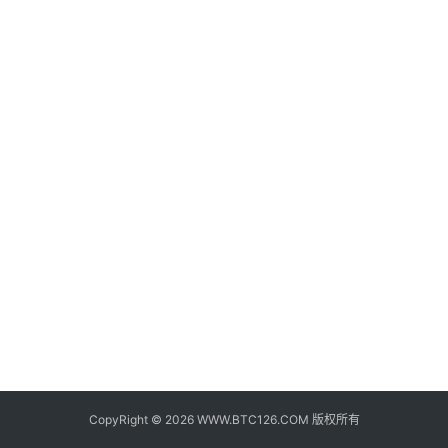
子
钱
包
香
港
银
行
证
券
交
易
所
地
址
CopyRight © 2026 WWW.BTC126.COM 版权所有
证