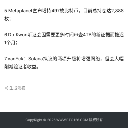
子
钱
5.Metaplanet宣布增持497枚比特币，目前总持仓达2,888
包
枚；
香
6.Do Kwon听证会因需要更多时间审查4TB的新证据而推迟
港
1个月；
银
行
7.VanEck：Solana拟议的两项升级将增强网络，但会大幅
削减验证者收益。
证
券
交
易
生成海报
所
地
址
CopyRight © 2026 WWW.BTC126.COM 版权所有
证