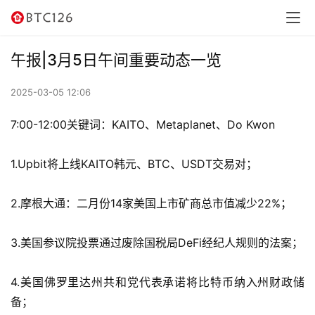
讯
资
午报|3月5日午间重要动态一览
讯
2025-03-05 12:06
行
情
7:00-12:00关键词：KAITO、Metaplanet、Do Kwon
交
1.Upbit将上线KAITO韩元、BTC、USDT交易对；
易
所
2.摩根大通：二月份14家美国上市矿商总市值减少22%；
虚
3.美国参议院投票通过废除国税局DeFi经纪人规则的法案；
拟
卡
4.美国佛罗里达州共和党代表承诺将比特币纳入州财政储
备；
电