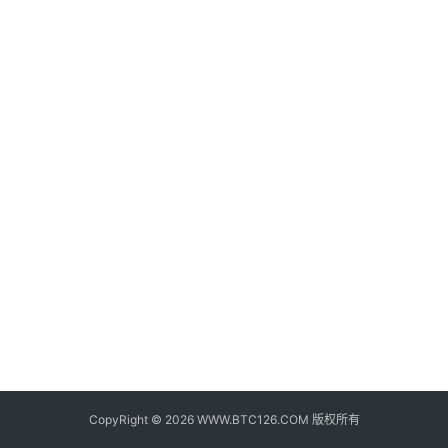
子
钱
包
香
港
银
行
证
券
交
易
所
地
址
CopyRight © 2026 WWW.BTC126.COM 版权所有
证