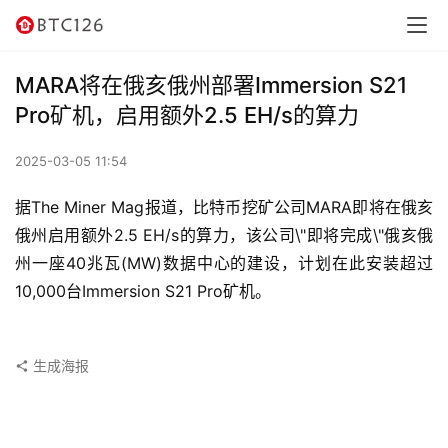
讯
资
MARA将在俄亥俄州部署Immersion S21
讯
Pro矿机，启用额外2.5 EH/s的算力
行
2025-03-05 11:54
情
据The Miner Mag报道，比特币挖矿公司MARA即将在俄亥
交
俄州启用额外2.5 EH/s的算力，该公司\"即将完成\"俄亥俄
易
州一座40兆瓦(MW)数据中心的建设，计划在此安装超过
所
10,000台Immersion S21 Pro矿机。
虚
拟
生成海报
卡
电