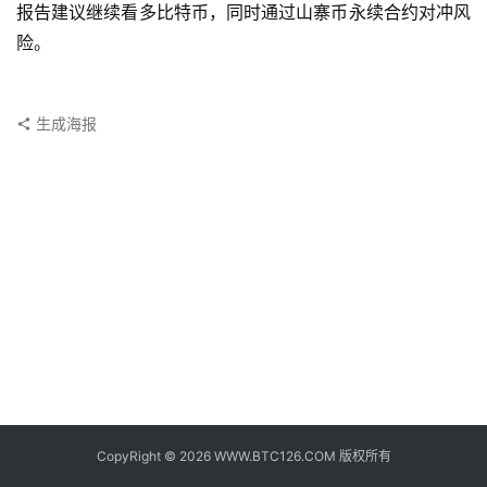
子
报告建议继续看多比特币，同时通过山寨币永续合约对冲风
钱
险。
包
香
生成海报
港
银
行
证
券
交
易
所
地
址
CopyRight © 2026 WWW.BTC126.COM 版权所有
证