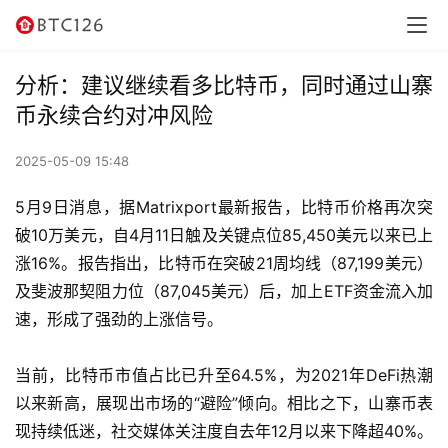
讯
资
分析：建议继续看多比特币，同时通过山寨
讯
币永续合约对冲风险
行
2025-05-09 15:48
情
5月9日消息，据Matrixport最新报告，比特币价格再次突
交
破10万美元，自4月11日触及关键点位85,450美元以来已上
易
涨16%。报告指出，比特币在突破21周均线（87,199美元）
所
及斐波那契阻力位（87,045美元）后，加上ETF资金流入加
速，形成了强劲的上涨信号。
虚
拟
当前，比特币市值占比已升至64.5%，为2021年DeFi热潮
卡
以来新高，展现出市场的“避险”倾向。相比之下，山寨币表
现持续低迷，社交媒体关注度自去年12月以来下降超40%。
电