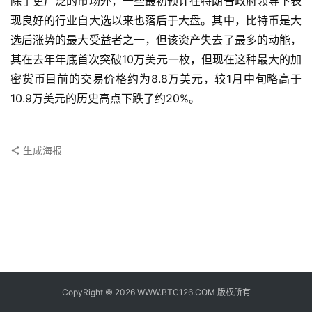
除了更广泛的市场外，一些最初预计在特朗普政府领导下表
子
现良好的行业自大选以来也落后于大盘。其中，比特币是大
钱
包
选后涨势的最大受益者之一，但该资产失去了最多的动能，
其在去年年底首次突破10万美元一枚，但现在这种最大的加
香
密货币目前的交易价格约为8.8万美元，较1月中旬略高于
港
10.9万美元的历史高点下跌了约20%。
银
行
生成海报
证
券
交
易
所
地
址
CopyRight © 2026 WWW.BTC126.COM 版权所有
证