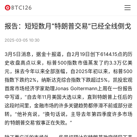
讯
资
报告：短短数月“特朗普交易”已经全线倒戈
讯
2025-03-05 10:30
行
情
3月5日消息，据金十报道，自2月19日创下6144.15点的历
史收盘高点以来，标普500指数市值蒸发了约3.3万亿美
交
元，抹去今年以来全部涨幅，自2025年初以来，标普500
易
指数下跌约2%，纳斯达克综合指数下跌超过5%，凯投宏观
所
首席市场经济学家助理Jonas Goltermann上周在一份报告
中写道，“自去年11月美国大选以来，直到特朗普上任后的
虚
这段时间里，金融市场的许多关键趋势都停滞不前或部分逆
拟
转。”他补充说，“换句话说，主导去年第四季度许多市场
卡
的‘特朗普交易’叙事正在失败。”
电