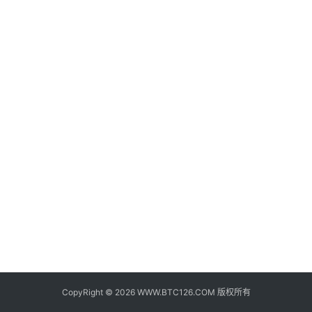
子
钱
包
香
港
银
行
证
券
交
易
所
地
址
CopyRight © 2026 WWW.BTC126.COM 版权所有
证