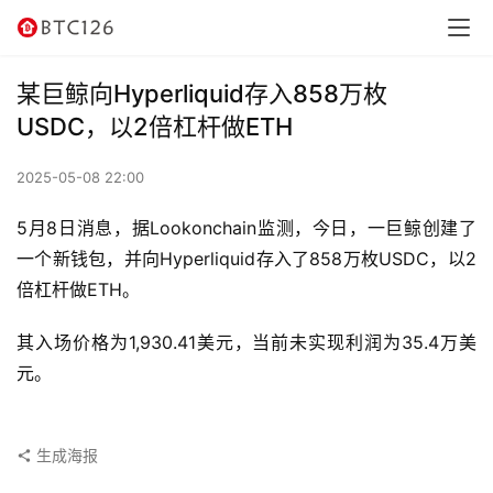
讯
资
某巨鲸向Hyperliquid存入858万枚
讯
USDC，以2倍杠杆做ETH
行
2025-05-08 22:00
情
5月8日消息，据Lookonchain监测，今日，一巨鲸创建了
交
一个新钱包，并向Hyperliquid存入了858万枚USDC，以2
易
倍杠杆做ETH。
所
其入场价格为1,930.41美元，当前未实现利润为35.4万美
虚
元。
拟
卡
生成海报
电