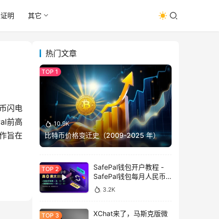
址证明
其它
热门文章
特币闪电
al前高
10.9K
合作旨在
比特币价格变迁史（2009-2025 年）
SafePal钱包开户教程 -
SafePal钱包每月人民币
消费前666U享受汇损补
3.2K
贴
XChat来了，马斯克版微