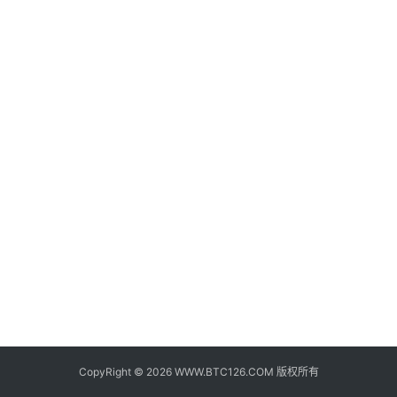
子
钱
包
香
港
银
行
证
券
交
易
所
地
址
CopyRight © 2026 WWW.BTC126.COM 版权所有
证