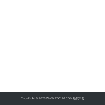
子
钱
包
香
港
银
行
证
券
交
易
所
地
址
CopyRight © 2026 WWW.BTC126.COM 版权所有
证