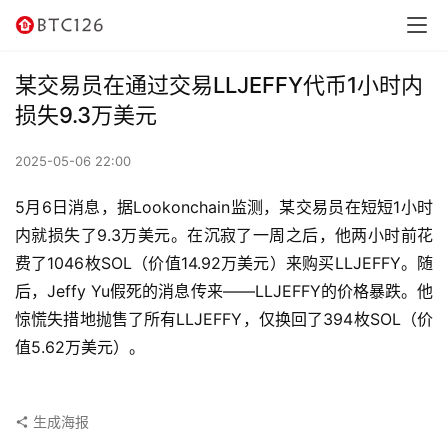
讯
资
某交易员在通过交易LLJEFFY代币1小时内
讯
损失9.3万美元
行
2025-05-06 22:00
情
5月6日消息，据Lookonchain监测，某交易员在短短1小时
交
内就损失了9.3万美元。在沉寂了一周之后，他两小时前花
易
费了1046枚SOL（价值14.92万美元）来购买LLJEFFY。随
所
后，Jeffy Yu假死的消息传来——LLJEFFY的价格暴跌。他
惊慌失措地抛售了所有LLJEFFY，仅换回了394枚SOL（价
虚
值5.62万美元）。
拟
卡
生成海报
电