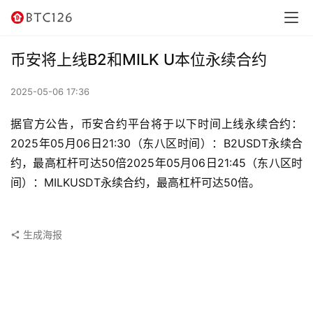
讯
资
币安将上线B2和MILK U本位永续合约
讯
2025-05-06 17:36
行
情
据官方公告，币安合约平台将于以下时间上线永续合约：
2025年05月06日21:30（东八区时间）：B2USDT永续合
交
约，最高杠杆可达50倍2025年05月06日21:45（东八区时
易
间）：MILKUSDT永续合约，最高杠杆可达50倍。
所
虚
生成海报
拟
卡
电