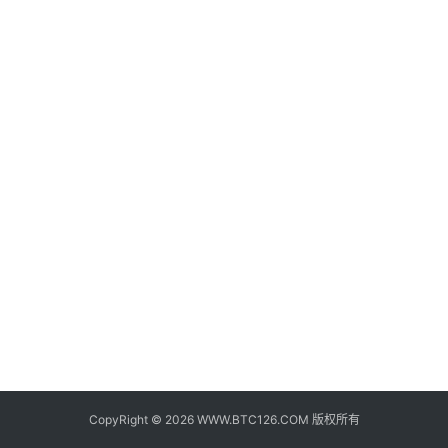
子
钱
包
香
港
银
行
证
券
交
易
所
地
址
CopyRight © 2026 WWW.BTC126.COM 版权所有
证