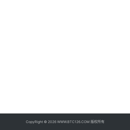
子
钱
包
香
港
银
行
证
券
交
易
所
地
址
CopyRight © 2026 WWW.BTC126.COM 版权所有
证