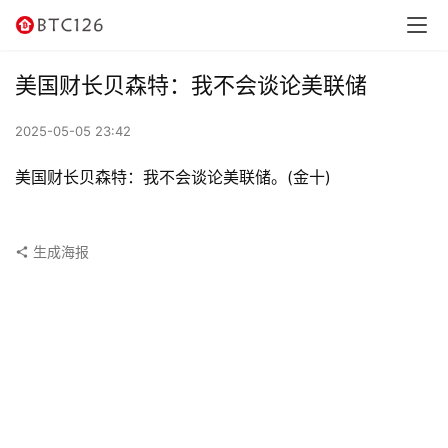
讯
资
美国财长贝森特：我不会谈论美联储
讯
2025-05-05 23:42
行
情
美国财长贝森特：我不会谈论美联储。(金十)
交
易
生成海报
所
虚
拟
卡
电