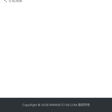
生成海报
子
钱
包
香
港
银
行
证
券
交
易
所
地
址
CopyRight © 2026 WWW.BTC126.COM 版权所有
证