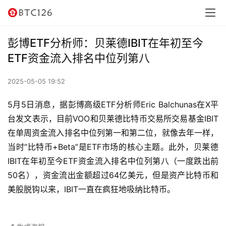
讯
资
彭博ETF分析师：贝莱德IBIT在年初至今
讯
ETF资金流入排名中位列第八
行
2025-05-05 19:52
情
5月5日消息，据彭博高级ETF分析师Eric Balchunas在X平
交
台发文表示，目前VOO和贝莱德比特币交易所交易基金IBIT
易
在单周资金流入排名中位列第一和第二位，就像去年一样，
所
当时“比特币+Beta”是ETF市场的核心主题。此外，贝莱德
IBIT在年初至今ETF资金流入排名中位列第八（一度跌出前
虚
50名），资金流出金额超过64亿美元，但是资产比特币和
拟
美股脱钩以来，IBIT一直在疯狂地吸纳比特币。
卡
电