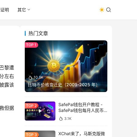
址证明
其它
热门文章
在巴黎遭
 分左右
10.9K
未披露该
比特币价格变迁史（2009-2025 年）
SafePal钱包开户教程 -
获救但据
SafePal钱包每月人民币
消费前666U享受汇损补
3.1K
贴
XChat来了，马斯克版微