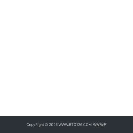
子
钱
包
香
港
银
行
证
券
交
易
所
地
址
CopyRight © 2026 WWW.BTC126.COM 版权所有
证