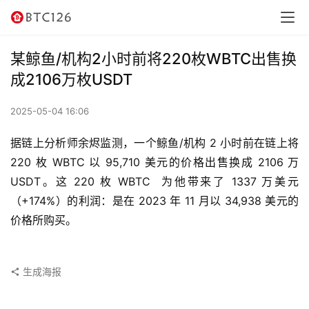
讯
资
某鲸鱼/机构2小时前将220枚WBTC出售换
讯
成2106万枚USDT
行
2025-05-04 16:06
情
据链上分析师余烬监测，一个鲸鱼/机构 2 小时前在链上将 
交
220 枚 WBTC 以 95,710 美元的价格出售换成 2106 万 
易
USDT。这 220 枚 WBTC  为他带来了 1337 万美元
所
（+174%）的利润：是在 2023 年 11 月以 34,938 美元的
价格所购买。
虚
拟
卡
生成海报
电