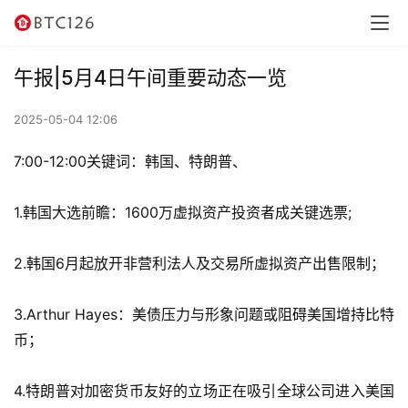
讯
资
午报|5月4日午间重要动态一览
讯
2025-05-04 12:06
行
情
7:00-12:00关键词：韩国、特朗普、
交
1.韩国大选前瞻：1600万虚拟资产投资者成关键选票;
易
所
2.韩国6月起放开非营利法人及交易所虚拟资产出售限制；
虚
3.Arthur Hayes：美债压力与形象问题或阻碍美国增持比特
拟
币；
卡
4.特朗普对加密货币友好的立场正在吸引全球公司进入美国
电