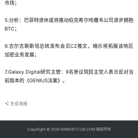
子
市场；
钱
包
5.分析：巴菲特退休或将推动伯克希尔哈撒韦公司逐步拥抱
BTC；
香
港
6.吉尔吉斯斯坦总统发布会见CZ推文，暗示将拓展该地区
银
加密业务发展；
行
7.Galaxy Digital研究主管：9名参议院民主党人表示反对当
证
前版本的《GENIUS法案》。
券
交
易
所
生成海报
地
址
CopyRight © 2026 WWW.BTC126.COM 版权所有
证