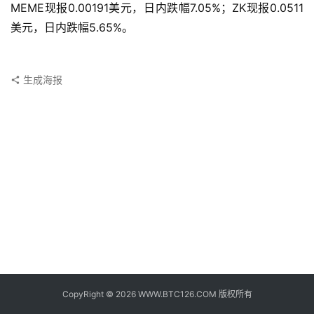
子
MEME现报0.00191美元，日内跌幅7.05%；ZK现报0.0511
钱
美元，日内跌幅5.65%。
包
香
生成海报
港
银
行
证
券
交
易
所
地
址
CopyRight © 2026 WWW.BTC126.COM 版权所有
证