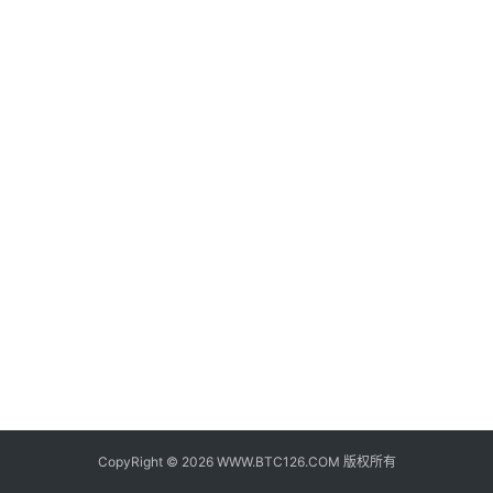
子
钱
包
香
港
银
行
证
券
交
易
所
地
址
CopyRight © 2026 WWW.BTC126.COM 版权所有
证