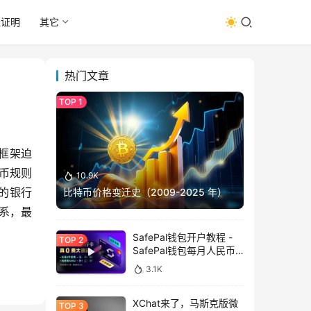
址证明
其它
热门文章
该框架迫
货币规则
10.9K
区的银行
比特币价格变迁史（2009-2025 年）
系，最
SafePal钱包开户教程 -
SafePal钱包每月人民币
消费前666U享受汇损补
3.1K
贴
XChat来了，马斯克版微