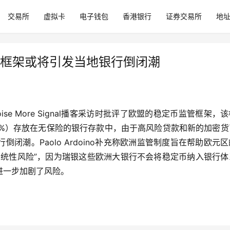
交易所
虚拟卡
电子钱包
香港银行
证券交易所
地
币监管框架或将引发当地银行倒闭潮
ss Noise More Signal播客采访时批评了欧盟的稳定币监管框架，
60%）存放在无保险的银行存款中，由于高风险贷款和新的加密
闭潮。Paolo Ardoino补充称欧洲监管制度旨在帮助欧元
系统性风险”，因为瑞银这些欧洲大银行不会将稳定币纳入银行体
进一步加剧了风险。