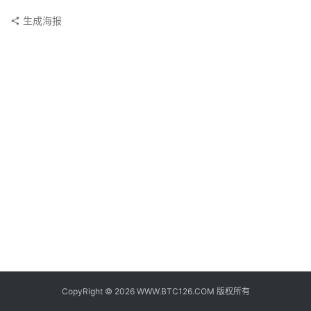
子
钱
生成海报
包
香
港
银
行
证
券
交
易
所
地
址
CopyRight © 2026 WWW.BTC126.COM 版权所有
证