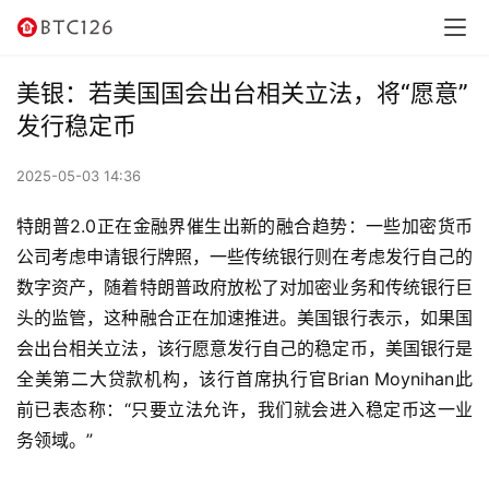
讯
资
美银：若美国国会出台相关立法，将“愿意”
讯
发行稳定币
行
2025-05-03 14:36
情
特朗普2.0正在金融界催生出新的融合趋势：一些加密货币
交
公司考虑申请银行牌照，一些传统银行则在考虑发行自己的
易
数字资产，随着特朗普政府放松了对加密业务和传统银行巨
所
头的监管，这种融合正在加速推进。美国银行表示，如果国
会出台相关立法，该行愿意发行自己的稳定币，美国银行是
虚
全美第二大贷款机构，该行首席执行官Brian Moynihan此
拟
前已表态称：“只要立法允许，我们就会进入稳定币这一业
卡
务领域。”
电