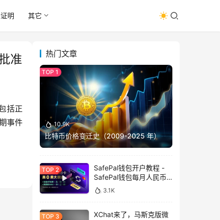
址证明
其它
热门文章
名批准
，包括正
期事件
10.9K
比特币价格变迁史（2009-2025 年）
SafePal钱包开户教程 -
SafePal钱包每月人民币
消费前666U享受汇损补
3.1K
贴
XChat来了，马斯克版微