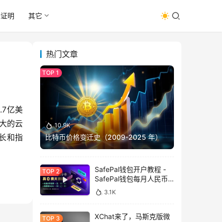
址证明
其它
热门文章
.7亿美
最大的云
10.9K
增长和指
比特币价格变迁史（2009-2025 年）
SafePal钱包开户教程 -
SafePal钱包每月人民币
消费前666U享受汇损补
3.1K
贴
XChat来了，马斯克版微